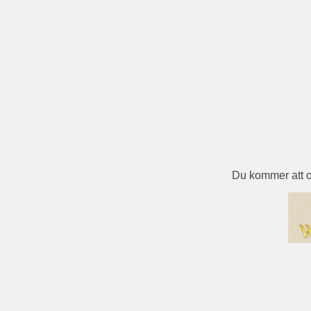
Du kommer att om