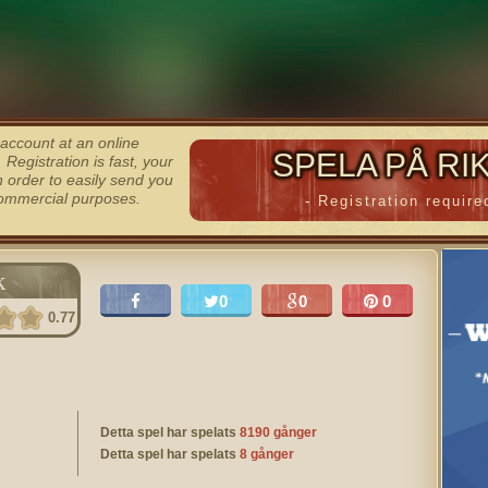
account at an online
SPELA PÅ RI
Registration is fast, your
n order to easily send you
commercial purposes.
- Registration require
k
0
0
0
0.77
Detta spel har spelats
8190 gånger
Detta spel har spelats
8 gånger