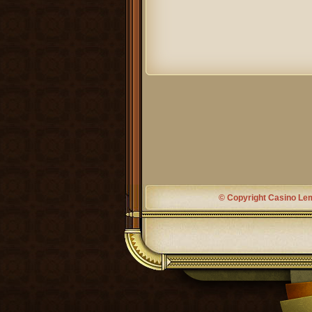
© Copyright
Casino Le