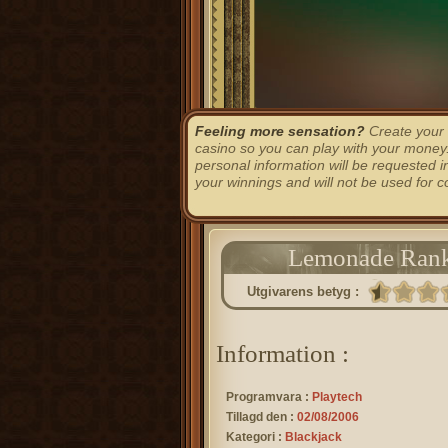
Feeling more sensation?
Create your 
casino so you can play with your money. 
personal information will be requested i
your winnings and will not be used for 
Lemonade Ran
Utgivarens betyg :
Information :
Programvara :
Playtech
Tillagd den :
02/08/2006
Kategori :
Blackjack