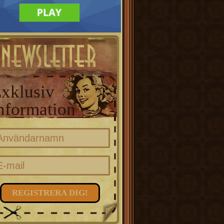
xklusiv
nformation