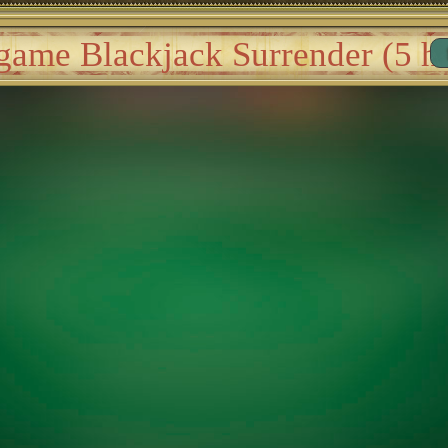
 game Blackjack Surrender (5 h