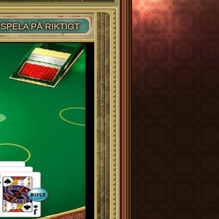
ers Suite)
SPELA PÅ RIKTIGT