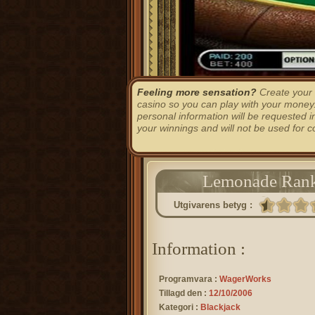
Feeling more sensation?
Create your 
casino so you can play with your money. 
personal information will be requested i
your winnings and will not be used for 
Lemonade Ran
Utgivarens betyg :
Information :
Programvara :
WagerWorks
Tillagd den :
12/10/2006
Kategori :
Blackjack