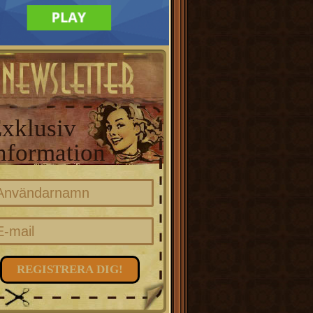
xklusiv
nformation