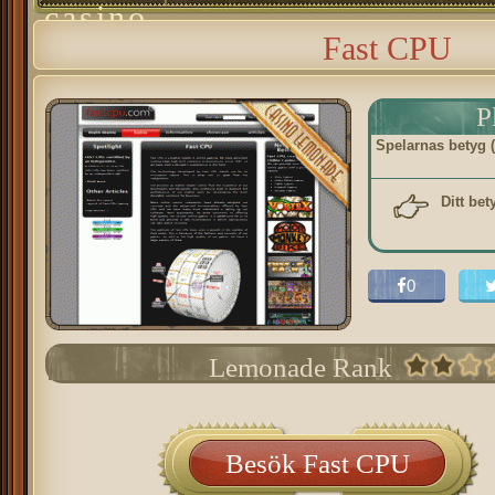
casino
Fast CPU
P
Spelarnas betyg (
Ditt bet
0
Lemonade Rank
Besök Fast CPU