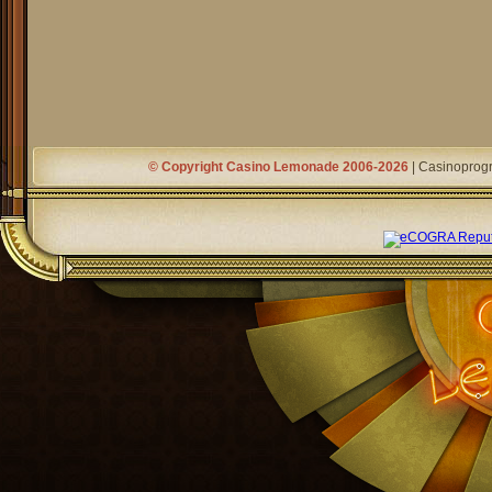
© Copyright
Casino Lemonade
2006-2026
|
Casinoprog