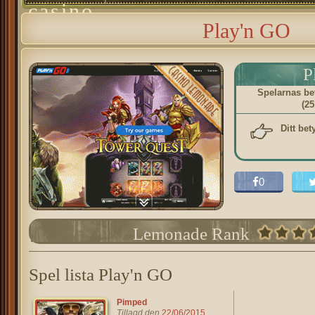
casino
Play'n GO
P
Spelarnas be
(
25
Ditt bet
0
Lemonade Rank
Spel lista Play'n GO
Pimped
Tillagd den
22/06/2015