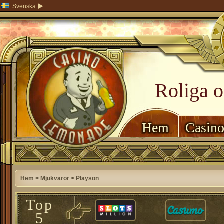
Svenska
Roliga o
Hem
Casino
Hem
>
Mjukvaror
>
Playson
Top
5