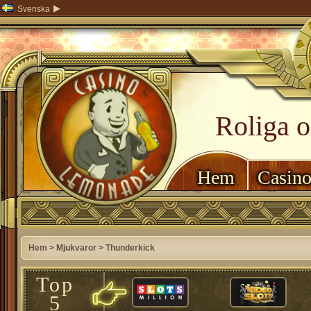
Svenska
Roliga o
Hem
Casino
Hem
>
Mjukvaror
>
Thunderkick
Top
5