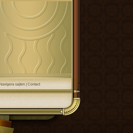
Navigera sajten
|
Contact