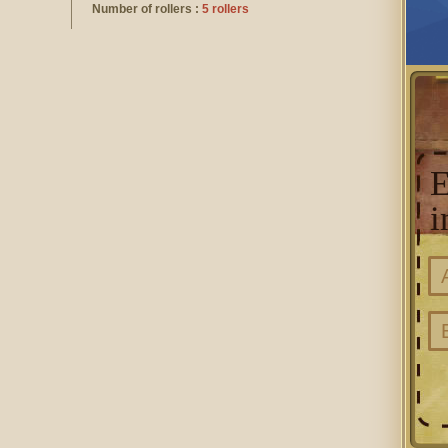
Number of rollers :
5 rollers
E
i