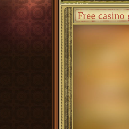
casino
Free casino