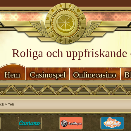
Roliga och uppfriskande 
Hem
Casinospel
Onlinecasino
B
ick
>
Yeti