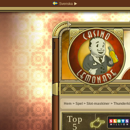
Svenska
Hem
>
Spel
>
Slot-maskiner
>
Thunderk
Top
5