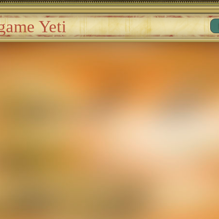
 game Yeti