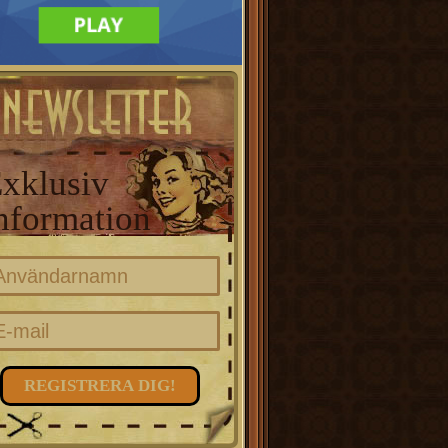
xklusiv
nformation