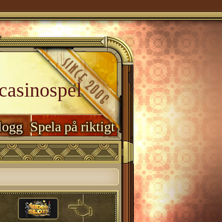
casinospel
logg
Spela på riktigt