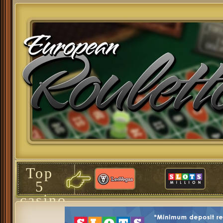
Top
5
casino