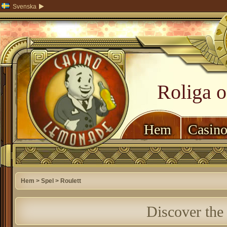
Svenska
Roliga o
Hem
Casino
Hem
>
Spel
>
Roulett
Discover the 